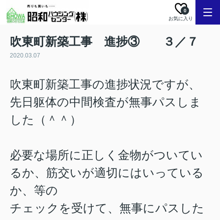
0
お気に入り
吹東町新築工事 進捗③ ３／７
2020.03.07
吹東町新築工事の進捗状況ですが、
先日躯体の中間検査が無事パスしま
した
（＾＾）
必要な場所に正しく金物がついてい
るか、筋交いが適切にはいっている
か、等の
チェックを受けて、無事にパスした