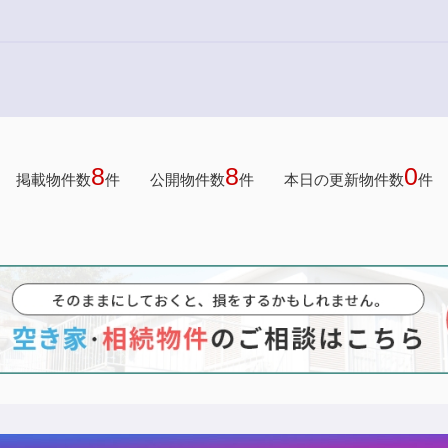
8
8
0
掲載物件数
件
公開物件数
件
本日の更新物件数
件