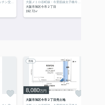
令和6年12月改装（システムキッチン交換、ユニットバス交換、洗面台交換、トイレ交換、洗濯パン・洗濯水栓交換、クロス張り替え、ハウスクリーニングほか）
大阪メトロ谷町線・今里筋線太子橋今市駅まで徒歩３分ほか２線４駅が徒歩圏内。
大阪市旭区今市２丁目
茨木市
192.72㎡
105.64
売地
売地
8,080
3,6
万円
大阪市旭区今市２丁目売土地
茨木市