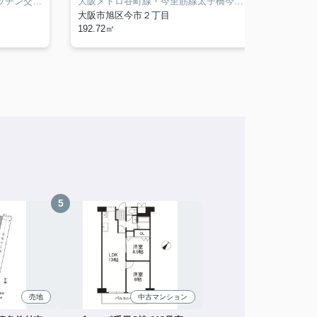
令和6年12月改装（システムキッチン交換、ユニットバス交換、洗面台交換、トイレ交換、洗濯パン・洗濯水栓交換、クロス張り替え、ハウスクリーニングほか）
大阪メトロ谷町線・今里筋線太子橋今市駅まで徒歩３分ほか２線４駅が徒歩圏内。
大阪市旭区今市２丁目
茨木市
192.72㎡
105.64
売地
中古マンション