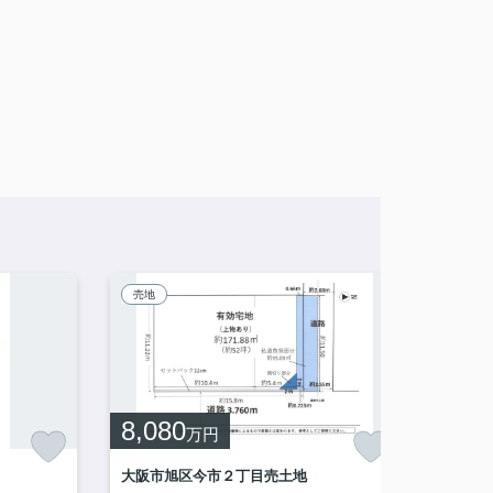
売地
売地
8,080
3,6
万円
大阪市旭区今市２丁目売土地
茨木市