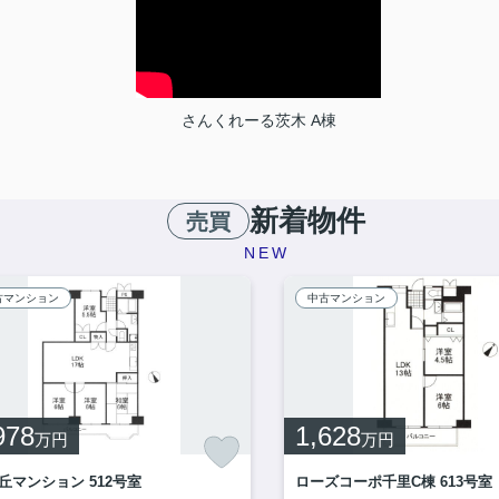
さんくれーる茨木 A棟
新着物件
売買
NEW
古マンション
中古マンション
978
1,628
万円
万円
丘マンション 512号室
ローズコーポ千里C棟 613号室