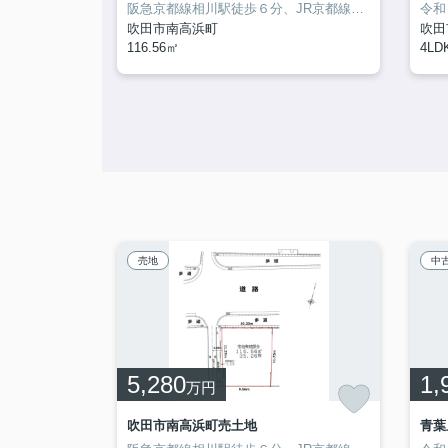
こちらの土地は北側が前面道路4.8ｍ、西側が6.１mの間取りの自由度が高い角地です。土地面積は実測で140.84㎡(約42.6坪)でございます。06-6382-8886までお問い合わせをお待ちしております。当社の扱う高槻市の阪急京都本線富田周辺にある土地を、いつでも案内致します。
阪急京都線相川駅徒歩６分、JR京都線吹田駅徒歩10分の実測済の角地！
吹田市南高浜町
吹田
116.56㎡
4LDK
売地
中
5,280
1,
万円
吹田市南高浜町売土地
青葉