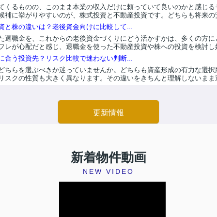
てくるものの、このまま本業の収入だけに頼っていて良いのかと感じる
候補に挙がりやすいのが、株式投資と不動産投資です。どちらも将来の安心
と株の違いは？老後資金向けに比較して...
た退職金を、これからの老後資金づくりにどう活かすかは、多くの方に
フレが心配だと感じ、退職金を使った不動産投資や株への投資を検討し始め
合う投資先？リスク比較で迷わない判断...
どちらを選ぶべきか迷っていませんか。どちらも資産形成の有力な選択
リスクの性質も大きく異なります。その違いをきちんと理解しないまま選ん
更新情報
新着物件動画
NEW VIDEO