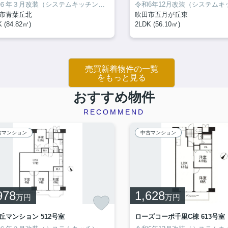
令和６年３月改装（システムキッチン交換、ユニットバス交換、洗面台交換、トイレ交換、クロス張り替え、畳表替え、ふすま張替え、ハウスクリーニング他）
市青葉丘北
吹田市五月が丘東
 (84.82㎡)
2LDK (56.10㎡)
売買新着物件の一覧
をもっと見る
おすすめ物件
RECOMMEND
古マンション
中古マンション
978
1,628
万円
万円
丘マンション 512号室
ローズコーポ千里C棟 613号室