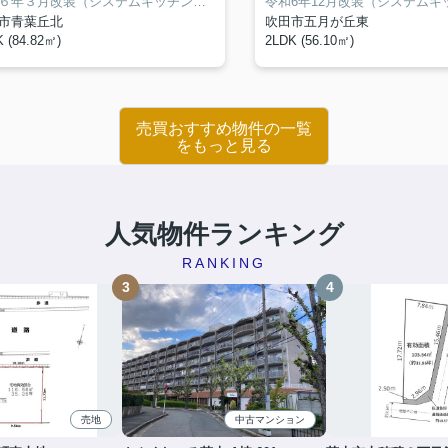
令和６年３月改装（システムキッチン交換、ユニットバス交換、洗面台交換、トイレ交換、クロス張り替え、畳表替え、ふすま張替え、ハウスクリーニング他）
市青葉丘北
吹田市五月が丘東
 (84.82㎡)
2LDK (56.10㎡)
売買おすすめ物件の一覧
をもっと見る
人気物件ランキング
RANKING
売地
中古マンション