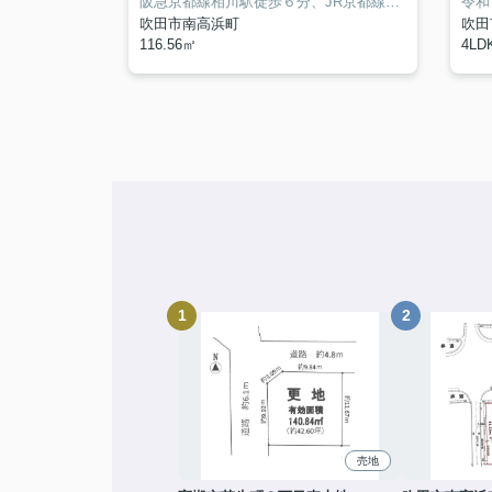
徒歩8分圏内に駅のある物件です。専有面積は75.33㎡となっており広々とした空間で生活することができます。昭和ハウジングセンター株式会社がご紹介する不動産情報で気になる点がございましたら、06-6382-8886又はshowahc@siren.ocn.ne.jpまで何なりとお申し付け下さい。
阪急京都線相川駅徒歩６分、JR京都線吹田駅徒歩10分の実測済の角地！
吹田市南高浜町
吹田
116.56㎡
4LDK
売地