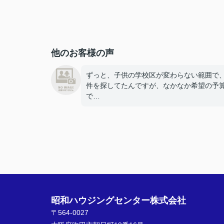
他のお客様の声
ずっと、子供の学校区が変わらない範囲で
件を探してたんですが、なかなか希望の予
で
ないな～と思っていた時に昭和ハウジング
ターさんのチラシをみて、校区内、予算内
件がのっ
ていたので、すぐに見せてもらいました。
ハウジングセンターさんには、住宅ローン
とや、建築
昭和ハウジングセンター株式会社
の事に詳しい人がいたので安心して購入す
とができました。
〒564-0027