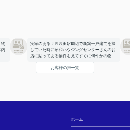
、物
実家のあるＪＲ吹田駅周辺で新築一戸建てを探
算内
していた時に昭和ハウジングセンターさんのお
店に貼ってある物件を見てすぐに何件かの物件
を案内してもらいました。
お客様の声一覧
セン
希望の学校区で予算内の朝日町の新築に決めま
の物
したが、はじめての住宅購入だったのですが住
宅ローンの相談や改装についても担当の方が親
切に対応していただきました。
昭和
のこ
るこ
ホーム