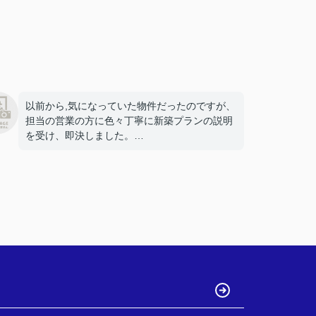
以前から,気になっていた物件だったのですが、
担当の営業の方に色々丁寧に新築プランの説明
を受け、即決しました。
プランの打ち合わせの時も色々とアドバイスを
頂き希望通りの間取りになりました。クロスや
キッチン、風呂、洗面などの色も自由に選べ家
族で満足出来る家が完成しました。
本当にありがとうございました。