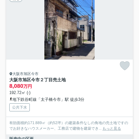
大阪市旭区今市
大阪市旭区今市２丁目売土地
8,080
万円
192.72㎡ (-)
地下鉄谷町線「太子橋今市」駅 徒歩3分
公共下水
有効面積約171.889㎡（約52坪）の建築条件なしの角地の売土地ですの
でお好きなハウスメーカー、工務店で建物を建築でき...
もっと見る
販売中の区画