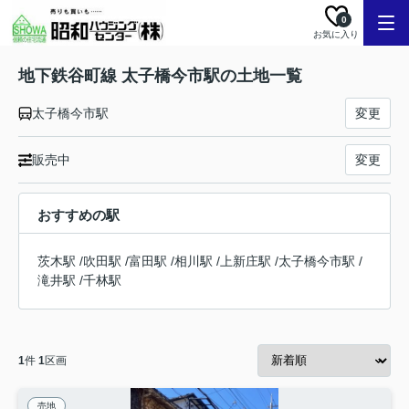
0
お気に入り
地下鉄谷町線 太子橋今市駅の土地一覧
太子橋今市駅
変更
販売中
変更
おすすめの駅
茨木駅
/
吹田駅
/
富田駅
/
相川駅
/
上新庄駅
/
太子橋今市駅
/
滝井駅
/
千林駅
1
件
1
区画
売地