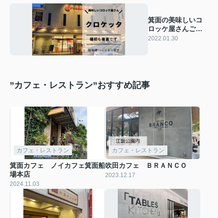
箕面の美味しいコ
ロッケ屋さんご紹
介 クロケッ
2022.01.30
タ
”カフェ・レストラン”おすすめ記事
カフェ・レストラン
カフェ・レストラン
箕面カフェ ノイカフェ箕面船
吹田カフェ ＢＲＡＮＣＯ
場本店
2023.12.17
2024.11.03