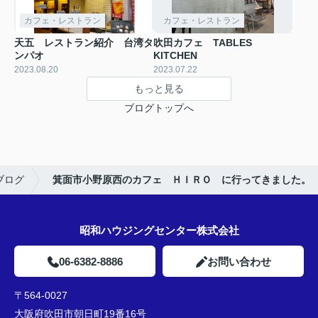
カフェ・レストラン
カフェ・レストラン
天五 レストラン紹介 台湾タ
吹田カフェ TABLES
ンパオ
KITCHEN
2023.08.20
2023.07.22
もっと見る
ブログトップへ
ブログ
箕面市小野原西のカフェ ＨＩＲＯ に行ってきました。
昭和ハウジングセンター株式会社
06-6382-8886
お問い合わせ
〒564-0027
大阪府吹田市朝日町19番16号