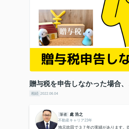
贈与税を申告しなかった場合、
相続
2022.06.04
處 浩之
筆者
不動産キャリア23年
地元吹田で３７年の実績があります。