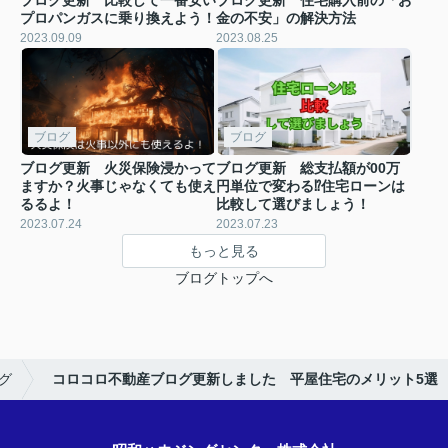
プロパンガスに乗り換えよう！
金の不安」の解決方法
2023.09.09
2023.08.25
ブログ
ブログ
ブログ更新 火災保険浸かって
ブログ更新 総支払額が00万
ますか？火事じゃなくても使え
円単位で変わる⁉住宅ローンは
るるよ！
比較して選びましょう！
2023.07.24
2023.07.23
もっと見る
ブログトップへ
グ
コロコロ不動産ブログ更新しました 平屋住宅のメリット5選