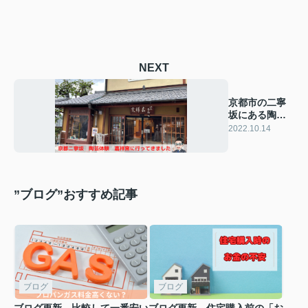
NEXT
京都市の二寧
坂にある陶芸
体験に行って
2022.10.14
きました
”ブログ”おすすめ記事
ブログ
ブログ
ブログ更新 比較して一番安い
ブログ更新 住宅購入前の「お