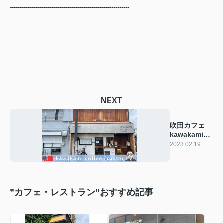
------------------------------------------------------------
NEXT
吹田カフェ
kawakami
coffee
2023.02.19
roaster
”カフェ・レストラン”おすすめ記事