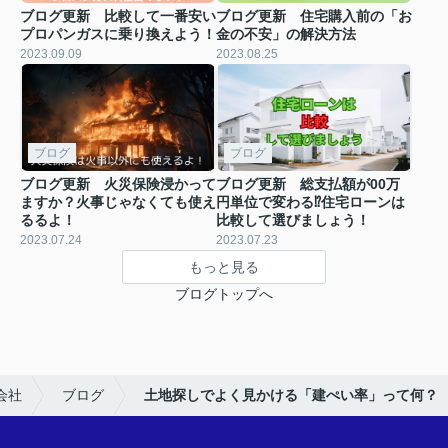
ブログ更新 比較して一番安い
ブログ更新 住宅購入前の「お
プロパンガスに乗り換えよう！
金の不安」の解決方法
2023.09.09
2023.08.25
ブログ
ブログ
ブログ更新 火災保険浸かって
ブログ更新 総支払額が00万
ますか？火事じゃなくても使え
円単位で変わる⁉住宅ローンは
るるよ！
比較して選びましょう！
2023.07.24
2023.07.23
もっと見る
ブログトップへ
会社
ブログ
土地探しでよく見かける「建ぺい率」って何？