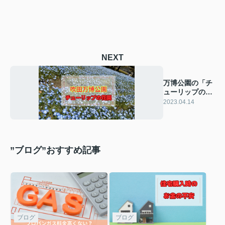
NEXT
万博公園の「チ
ューリップの花
園」に行ってき
2023.04.14
ました
”ブログ”おすすめ記事
ブログ
ブログ