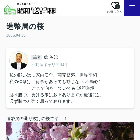
0
お気に入り
造幣局の桜
2016.04.15
處 英治
筆者
不動産キャリア40年
私の願いは…家内安全、商売繁盛、世界平和
私の信条は…何事があっても動じない”不動心”
どこで何をしていても”道即道場”
必ず勝つ、負ける事は多々ありますが最後には
必ず勝つと強く思っております。
造幣局の通り抜けの桜です！！