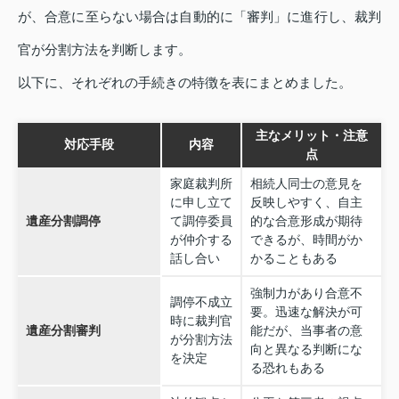
が、合意に至らない場合は自動的に「審判」に進行し、裁判
官が分割方法を判断します。
以下に、それぞれの手続きの特徴を表にまとめました。
主なメリット・注意
対応手段
内容
点
家庭裁判所
相続人同士の意見を
に申し立て
反映しやすく、自主
遺産分割調停
て調停委員
的な合意形成が期待
が仲介する
できるが、時間がか
話し合い
かることもある
強制力があり合意不
調停不成立
要。迅速な解決が可
時に裁判官
遺産分割審判
能だが、当事者の意
が分割方法
向と異なる判断にな
を決定
る恐れもある