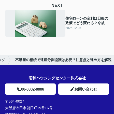
NEXT
住宅ローンの金利は日銀の
政策でどう変わる？今後の
動向と対策を知ろう
2025.12.25
ログ
不動産の相続で遺産分割協議は必要？注意点と進め方を解説
昭和ハウジングセンター株式会社
06-6382-8886
お問い合わせ
〒564-0027
大阪府吹田市朝日町19番16号