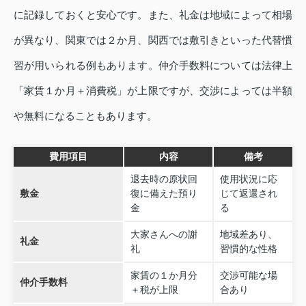
に記録しておくと安心です。また、礼金は地域によって相場
が異なり、関東では２か月、関西では敷引きといった代替慣
習が用いられる例もあります。仲介手数料については法律上
「家賃１か月＋消費税」が上限ですが、交渉によっては半額
や無料になることもあります。
費用項目
内容
備考
退去時の原状回
使用状況に応
敷金
復に備えた預り
じて返還され
金
る
大家さんへの謝
地域差あり、
礼金
礼
習慣的な性格
家賃の１か月分
交渉可能な場
仲介手数料
＋税が上限
合あり