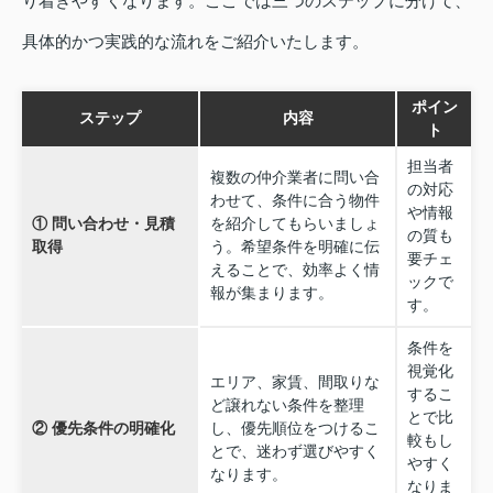
り着きやすくなります。ここでは三つのステップに分けて、
具体的かつ実践的な流れをご紹介いたします。
ポイン
ステップ
内容
ト
担当者
複数の仲介業者に問い合
の対応
わせて、条件に合う物件
や情報
① 問い合わせ・見積
を紹介してもらいましょ
の質も
取得
う。希望条件を明確に伝
要チェ
えることで、効率よく情
ックで
報が集まります。
す。
条件を
視覚化
エリア、家賃、間取りな
するこ
ど譲れない条件を整理
とで比
② 優先条件の明確化
し、優先順位をつけるこ
較もし
とで、迷わず選びやすく
やすく
なります。
なりま