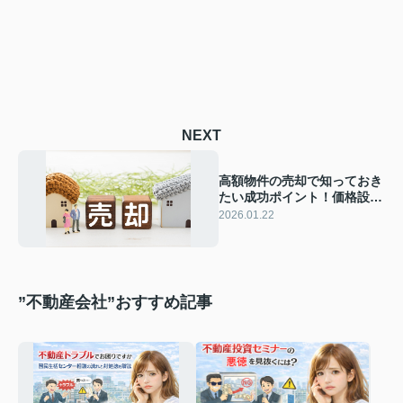
NEXT
高額物件の売却で知っておき
たい成功ポイント！価格設定
や印象づくりの工夫も紹介
2026.01.22
”不動産会社”おすすめ記事