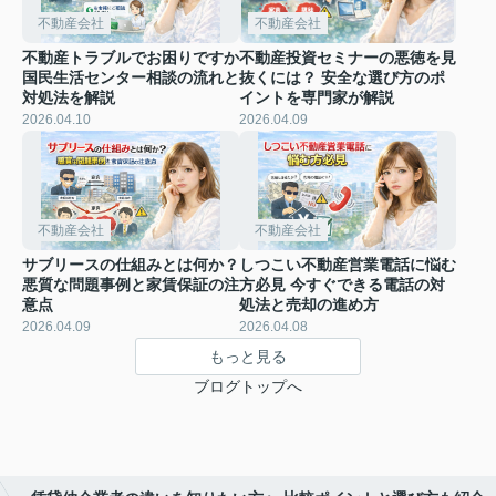
不動産会社
不動産会社
不動産トラブルでお困りですか
不動産投資セミナーの悪徳を見
国民生活センター相談の流れと
抜くには？ 安全な選び方のポ
対処法を解説
イントを専門家が解説
2026.04.10
2026.04.09
不動産会社
不動産会社
サブリースの仕組みとは何か？
しつこい不動産営業電話に悩む
悪質な問題事例と家賃保証の注
方必見 今すぐできる電話の対
意点
処法と売却の進め方
2026.04.09
2026.04.08
もっと見る
ブログトップへ