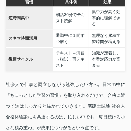
習慣
具体例
効果
集中力が高く効
朝活30分でテキ
短時間集中
率的に理解でき
スト読解
る
通勤中に１問ず
無理なく累積学
スキマ時間活用
つ解く
習時間が増える
テキスト→演習
知識が定着し、
復習サイクル
→模試→再テキ
本番対応力が高
スト
まる
社会人で仕事と両立しながら勉強したい方へ。日常の中に
「ちょっとした学習の習慣」を取り入れるだけで、合格に近
づく道はしっかりと描かれていきます。宅建士試験 社会人
合格体験談にも共通するのは、忙しい中でも「毎日続ける小
さな積み重ね」が成果につながるという点です。