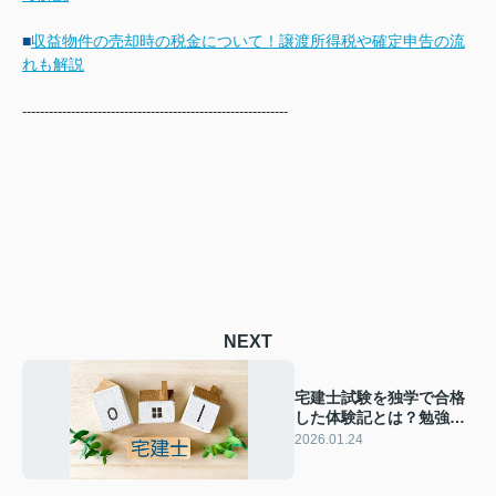
■
収益物件の売却時の税金について！譲渡所得税や確定申告の流
れも解説
------------------------------------------------------------
NEXT
宅建士試験を独学で合格
した体験記とは？勉強の
コツや準備も紹介
2026.01.24