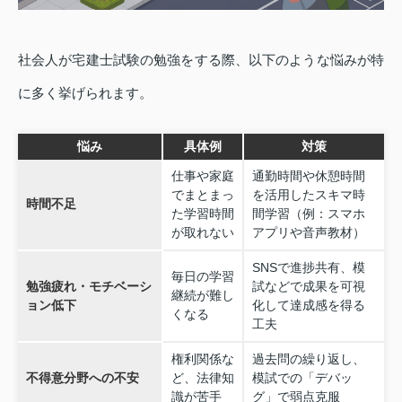
社会人が宅建士試験の勉強をする際、以下のような悩みが特
に多く挙げられます。
悩み
具体例
対策
仕事や家庭
通勤時間や休憩時間
でまとまっ
を活用したスキマ時
時間不足
た学習時間
間学習（例：スマホ
が取れない
アプリや音声教材）
SNSで進捗共有、模
毎日の学習
勉強疲れ・モチベーシ
試などで成果を可視
継続が難し
ョン低下
化して達成感を得る
くなる
工夫
権利関係な
過去問の繰り返し、
不得意分野への不安
ど、法律知
模試での「デバッ
識が苦手
グ」で弱点克服