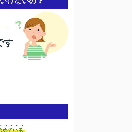
いけないの？
です
始めている