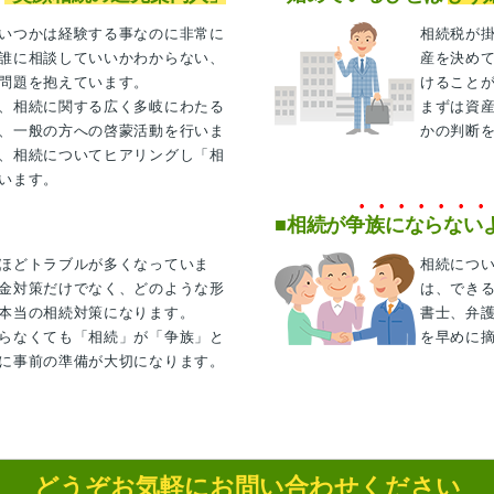
いつかは経験する事なのに非常に
相続税が
誰に相談していいかわからない、
産を決め
問題を抱えています。
けること
、相続に関する広く多岐にわたる
まずは資
、一般の方への啓蒙活動を行いま
かの判断
、相続についてヒアリングし「相
います。
■相続が争族にならない
ほどトラブルが多くなっていま
相続につ
金対策だけでなく、どのような形
は、でき
本当の相続対策になります。
書士、弁
らなくても「相続」が「争族」と
を早めに
に事前の準備が大切になります。
どうぞお気軽にお問い合わせください