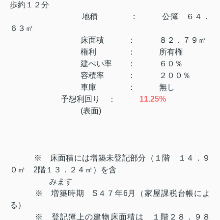
歩約１２分
地積 ： 公簿 ６４．
６３㎡
床面積 ： ８２．７９㎡
権利 ： 所有権
建ぺい率 ： ６０％
容積率 ： ２００％
車庫 ： 無し
予想利回り ：
11.25%
(表面)
※ 床面積には増築未登記部分（１階 １４．９
０㎡ 2階１３．２４㎡）を含
みます
※ 増築時期 S４７年6月（家屋課税台帳によ
る）
※ 登記簿上の建物床面積は １階２８．９８