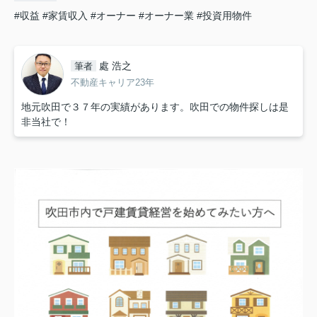
#収益
#家賃収入
#オーナー
#オーナー業
#投資用物件
處 浩之
筆者
不動産キャリア23年
地元吹田で３７年の実績があります。吹田での物件探しは是
非当社で！