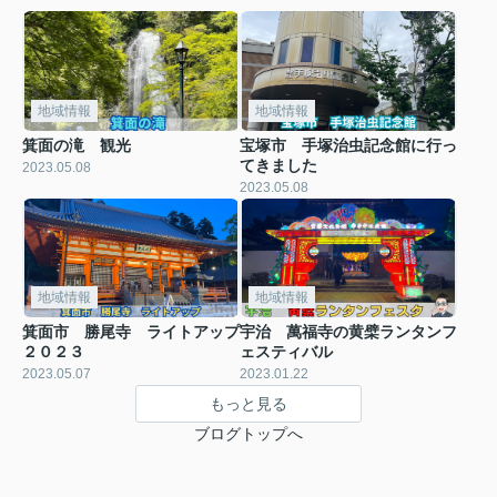
地域情報
地域情報
箕面の滝 観光
宝塚市 手塚治虫記念館に行っ
てきました
2023.05.08
2023.05.08
地域情報
地域情報
箕面市 勝尾寺 ライトアップ
宇治 萬福寺の黄檗ランタンフ
２０２３
ェスティバル
2023.05.07
2023.01.22
もっと見る
ブログトップへ