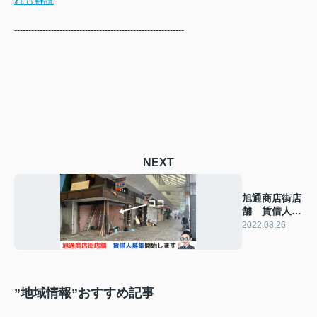
------------------------------------------------------------
NEXT
旭通商店街店
舗 賃借人募
集開始しま
2022.08.26
す！
”地域情報”おすすめ記事