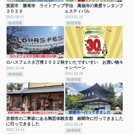
箕面市 勝尾寺 ライトアップ
宇治 萬福寺の黄檗ランタンフ
２０２３
ェスティバル
2023.05.07
2023.01.22
地域情報
地域情報
ロハスフェスタ万博２０２２秋
すいたですいすい お買い物キ
ャンペーン
2022.11.04
2022.10.18
地域情報
地域情報
京都市の二寧坂にある陶芸体験
京都 銀閣寺に行ってきました
に行ってきました
2022.09.26
2022.10.14
地域情報