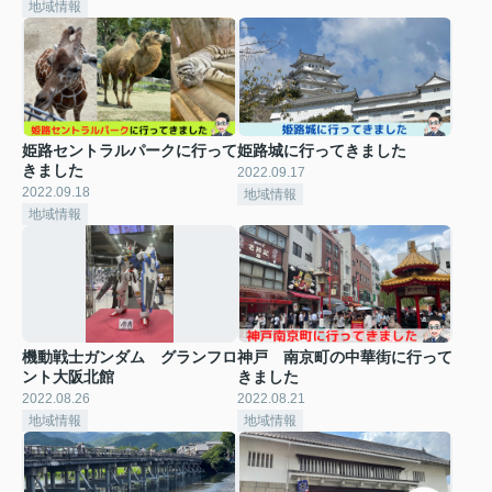
地域情報
姫路セントラルパークに行って
姫路城に行ってきました
きました
2022.09.17
2022.09.18
地域情報
地域情報
機動戦士ガンダム グランフロ
神戸 南京町の中華街に行って
ント大阪北館
きました
2022.08.26
2022.08.21
地域情報
地域情報