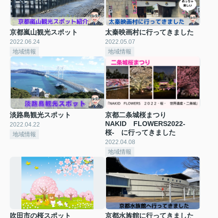
京都嵐山観光スポット
太秦映画村に行ってきました
2022.06.24
2022.05.07
地域情報
地域情報
淡路島観光スポット
京都二条城桜まつり
NAKID FLOWERS2022‐
2022.04.22
桜‐ に行ってきました
地域情報
2022.04.08
地域情報
吹田市の桜スポット
京都水族館に行ってきました