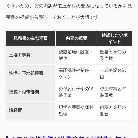
やすいため、どの内訳が値上がりの要因になっているかを見
積書の構成から整理しておくことが大切です。
確認したいポ
見積書の主な項目
内容の概要
イント
仮設足場の設置・
数量と単価の
足場工事費
解体
妥当性
高圧洗浄や補修・
一式表記の範
洗浄・下地処理費
ケレン
囲
外壁と付帯部の塗
使用材料と塗
塗装・付帯部費
装作業
装回数
現場管理費や廃材
内訳と金額の
諸経費
処理
割合