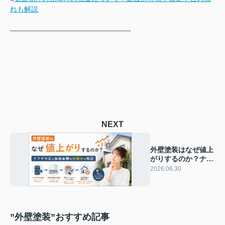
れも解説
------------------------------------------------------------
NEXT
外壁塗装はなぜ値上
がりするのか？ナフ
サ不足と価格高騰の
2026.06.30
仕組みを解説
”外壁塗装”おすすめ記事