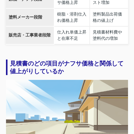
サ価格上昇
スト増加
樹脂・溶剤仕入
塗料製品出荷価
塗料メーカー段階
れ価格上昇
格の値上げ
仕入れ単価上昇
見積書材料費や
販売店・工事業者段階
と在庫不足
塗料代の増加
見積書のどの項目がナフサ価格と関係して
値上がりしているか