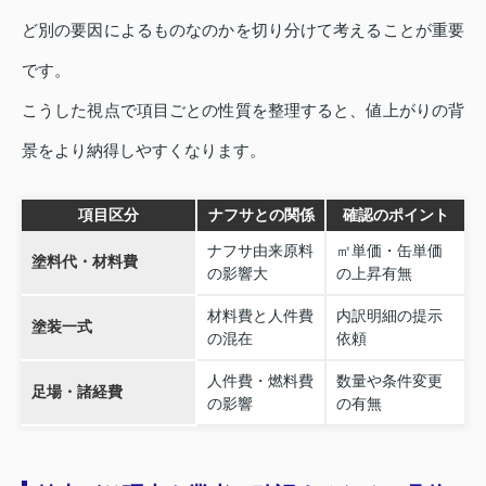
ど別の要因によるものなのかを切り分けて考えることが重要
です。
こうした視点で項目ごとの性質を整理すると、値上がりの背
景をより納得しやすくなります。
項目区分
ナフサとの関係
確認のポイント
ナフサ由来原料
㎡単価・缶単価
塗料代・材料費
の影響大
の上昇有無
材料費と人件費
内訳明細の提示
塗装一式
の混在
依頼
人件費・燃料費
数量や条件変更
足場・諸経費
の影響
の有無