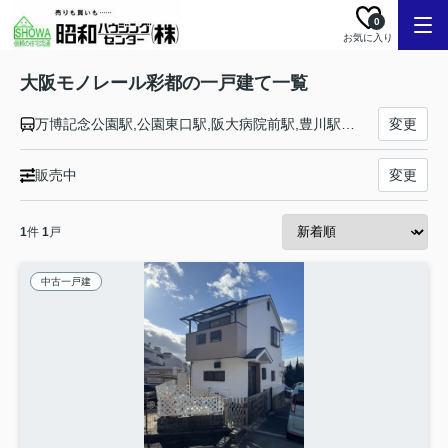
0
お気に入り
大阪モノレール彩都の一戸建て一覧
万博記念公園駅,公園東口駅,阪大病院前駅,豊川駅,彩都西駅
変更
販売中
変更
1
件
1
戸
中古一戸建