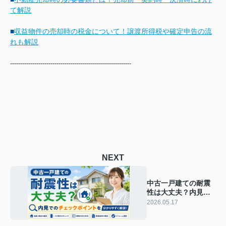
て解説
■
収益物件の売却時の税金について！譲渡所得税や確定申告の流
れも解説
------------------------------------------------------------
NEXT
中古一戸建ての耐震
性は大丈夫？内見で
のチェックポイント
2026.05.17
を分かりやすく解説