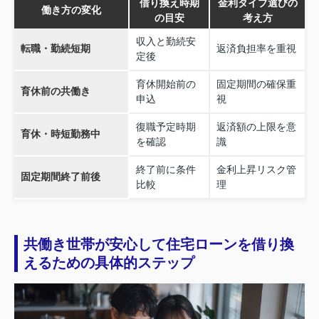
借り換え時期
金利タイプ選びの
働き方の変化
の目安
考え方
収入と勤続安
転職・勤続短期
返済負担率を重視
定後
育休開始前の
固定期間の確保重
育休前の共働き
申込
視
復職予定時期
返済額の上限を意
育休・時短勤務中
を確認
識
終了前に条件
金利上昇リスク管
固定期間終了前後
比較
理
共働き世帯が安心して住宅ローンを借り換
えるための具体的ステップ