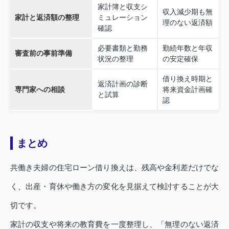
家計簿と収支シ
収入減少期も無
家計と返済額の整理
ミュレーション
理のない返済額
確認
必要書類と勤務
勤続年数と年収
審査前の事前準備
状況の整理
の安定確保
借り換え時期と
返済計画の診断
専門家への相談
将来資金計画確
と試算
認
まとめ
共働き夫婦の住宅ローン借り換えは、残高や金利差だけでな
く、出産・育休や働き方の変化を見据えて検討することが大
切です。
家計の収支や将来の教育費を一度整理し、「無理のない返済