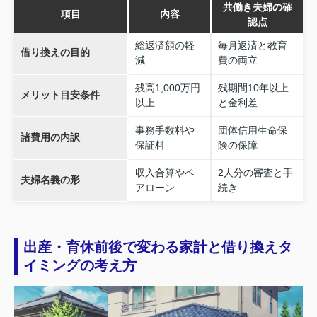
共働き夫婦の確
項目
内容
認点
総返済額の軽
毎月返済と教育
借り換えの目的
減
費の両立
残高1,000万円
残期間10年以上
メリット目安条件
以上
と金利差
事務手数料や
団体信用生命保
諸費用の内訳
保証料
険の保障
収入合算やペ
2人分の審査と手
夫婦名義の形
アローン
続き
出産・育休前後で変わる家計と借り換えタ
イミングの考え方