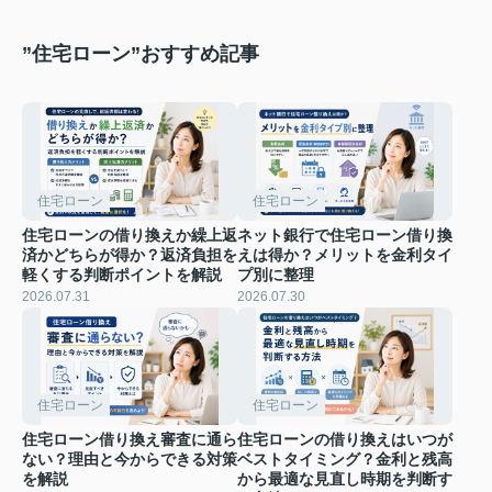
”住宅ローン”おすすめ記事
住宅ローン
住宅ローン
住宅ローンの借り換えか繰上返
ネット銀行で住宅ローン借り換
済かどちらが得か？返済負担を
えは得か？メリットを金利タイ
軽くする判断ポイントを解説
プ別に整理
2026.07.31
2026.07.30
住宅ローン
住宅ローン
住宅ローン借り換え審査に通ら
住宅ローンの借り換えはいつが
ない？理由と今からできる対策
ベストタイミング？金利と残高
を解説
から最適な見直し時期を判断す