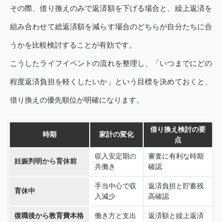
その際、借り換えのみで返済額を下げる場合と、繰上返済を
組み合わせて総返済額を減らす場合のどちらが自分たちに合
うかを比較検討することが有効です。
こうしたライフイベントの流れを整理し、「いつまでにどの
程度返済負担を軽くしたいか」という目標を決めておくと、
借り換えの優先順位が明確になります。
借り換え検討の要
時期
家計の変化
点
収入安定期の
審査に有利な時期
妊娠判明から育休前
共働き
確認
手当中心で収
返済負担と貯蓄残
育休中
入減少
高確認
復職後から教育費本格
働き方と支出
返済額と繰上返済