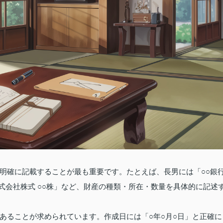
明確に記載することが最も重要です。たとえば、長男には「○○銀
A株式会社株式 ○○株」など、財産の種類・所在・数量を具体的に記述
あることが求められています。作成日には「○年○月○日」と正確に